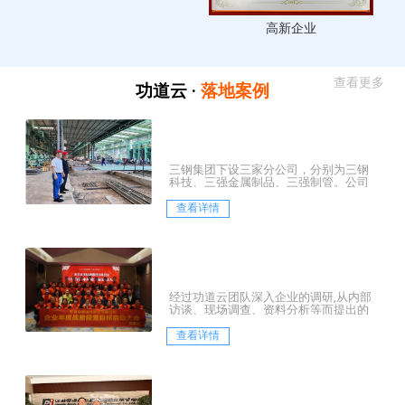
高新企业
查看更多
功道云 ·
落地案例
三钢集团下设三家分公司，分别为三钢
科技、三强金属制品、三强制管。公司
坐落于历史文化名镇——河北霸州市胜芳
镇，是一家集中...
查看详情
经过功道云团队深入企业的调研,从内部
访谈、现场调查、资料分析等而提出的
三大层面的诊断结论：
查看详情