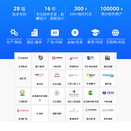
28
16
300
100000
项
年
+
+
200+细分行业
累计软件用户
技术专利
专注软件开发，薪
酬设计，股权设计
生产/制造
酒店/服务
广告/印刷
金融/投资
教育/培训
互联网/科技
宝得换热
嫩江盛烨
三钢科技
铧禧科技
百乐智创集团
俊杰机械
江西大唐人力
华润燃气
德利姆
威立得
永兴花园
索菲亚
曲靖惠民村镇银
行
三强制管
天立教育
苏州南环桥市场
中国电建
宿迁口腔医院
国家电网
昆药集团
龙翔扩展
聚赋律师
长幸纺
南乐投资