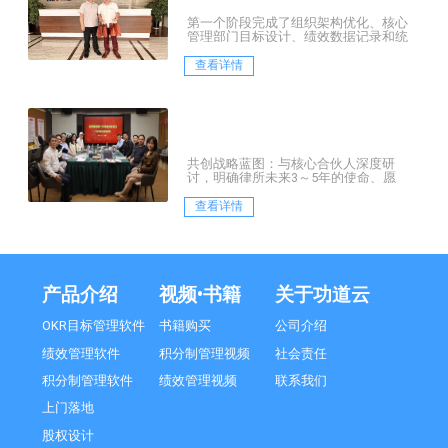
第一个阶段完成了组织架构优化、核心
管理部门目标设计、绩效数据记录和统
计设计、薪酬数据测算等。
查看详情
共创战略蓝图：与核心合伙人深度研
讨，明确律所未来3～5年的使命、愿
景、核心价值观及核心战略定位
查看详情
产品介绍
视频•书籍
关于功道云
OKR目标管理软件
书籍购买
公司介绍
绩效管理软件
积分制管理视频
社会责任
积分制管理软件
绩效管理视频
联系我们
上门落地
股权设计